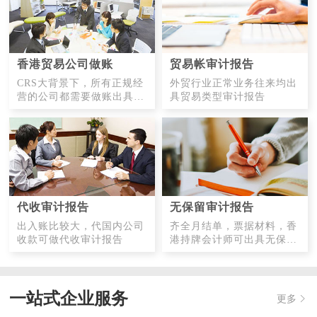
香港贸易公司做账
贸易帐审计报告
CRS大背景下，所有正规经
外贸行业正常业务往来均出
营的公司都需要做账出具财
具贸易类型审计报告
务报告
代收审计报告
无保留审计报告
出入账比较大，代国内公司
齐全月结单，票据材料，香
收款可做代收审计报告
港持牌会计师可出具无保留
意见审计报告
一站式企业服务
更多