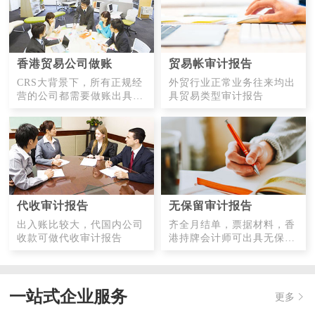
香港贸易公司做账
贸易帐审计报告
CRS大背景下，所有正规经
外贸行业正常业务往来均出
营的公司都需要做账出具财
具贸易类型审计报告
务报告
代收审计报告
无保留审计报告
出入账比较大，代国内公司
齐全月结单，票据材料，香
收款可做代收审计报告
港持牌会计师可出具无保留
意见审计报告
一站式企业服务
更多