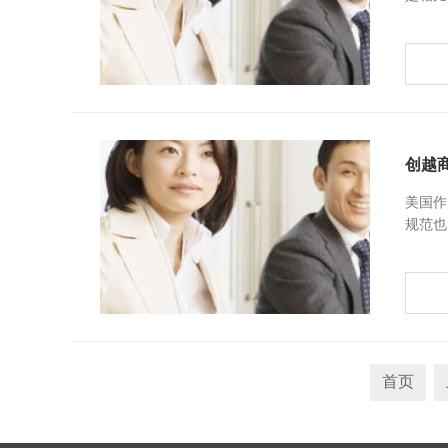
创越
美国作
规范也
砖，也
首页